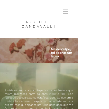
ROCHELE
ZANDAVALLI
Me desculpe,
foi apenas um
lapso
A série é composta por fotografias instantâneas e que
foram realizadas entre os anos 2000 e 2016. São
registros pessoais, autobiográficos, que não tiveram a
pretensão de serem expostos como arte na sua
origem, mas que alcançaram uma densidade que me
fez repensar a sua importância, significação e