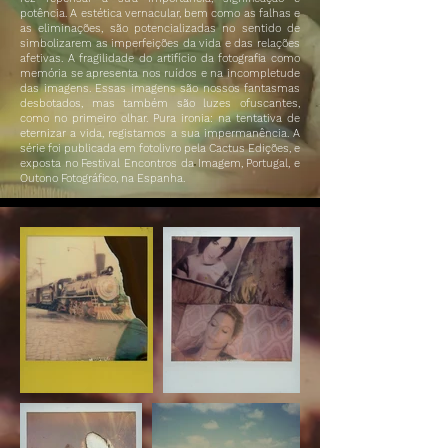
potência. A estética vernacular, bem como as falhas e
as eliminações, são potencializadas no sentido de
simbolizarem as imperfeições da vida e das relações
afetivas. A fragilidade do artifício da fotografia como
memória se apresenta nos ruídos e na incompletude
das imagens. Essas imagens são nossos fantasmas
desbotados, mas também são luzes ofuscantes,
como no primeiro olhar. Pura ironia: na tentativa de
eternizar a vida, registamos a sua impermanência. A
série foi publicada em fotolivro pela Cactus Edições, e
exposta no Festival Encontros da Imagem, Portugal, e
Outono Fotográfico, na Espanha.