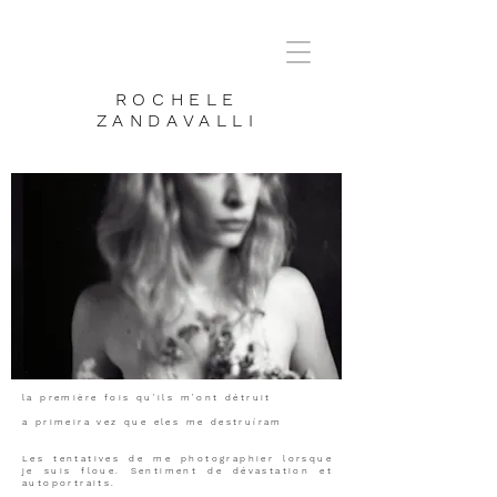
ROCHELE
ZANDAVALLI
la première fois qu'ils m'ont détruit
a primeira vez que eles me destruíram
Les tentatives de me photographier lorsque
je suis floue. Sentiment de dévastation et
autoportraits.